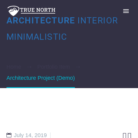
ARCHITECTURE
INTERIOR
MINIMALISTIC
Home
Portfolio Item
GIVE
Architecture Project (Demo)


July 14, 2019