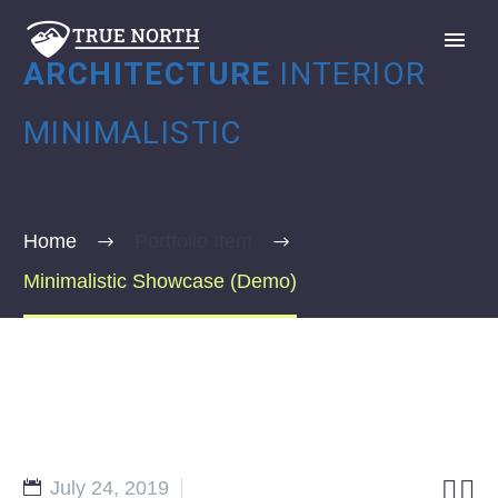
ARCHITECTURE
INTERIOR
MINIMALISTIC
Home
Portfolio Item
GIVE
Minimalistic Showcase (Demo)


July 24, 2019