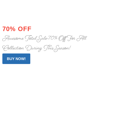
HOT PROMO
ALERT BOX
70% OFF
Awesome Total Sale -70% Off For All
Collection During This Season!
BUY NOW!