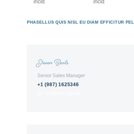
incid
incid
PHASELLUS QUIS NISL EU DIAM EFFICITUR PE
Steven Beals
Senior Sales Manager
+1 (987) 1625346
info@domain.tld