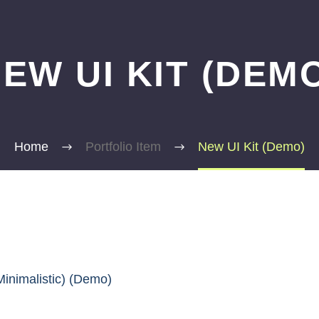
EW UI KIT (DEM
Home
Portfolio Item
New UI Kit (Demo)
Minimalistic) (Demo)