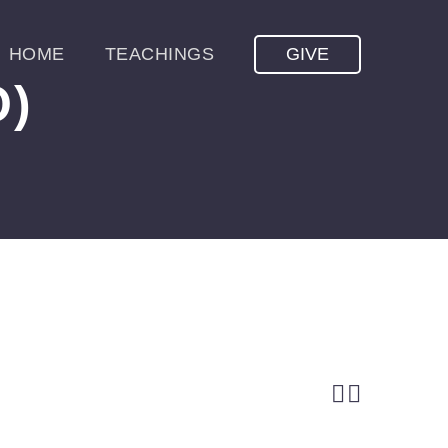
HOME
TEACHINGS
GIVE
O)

