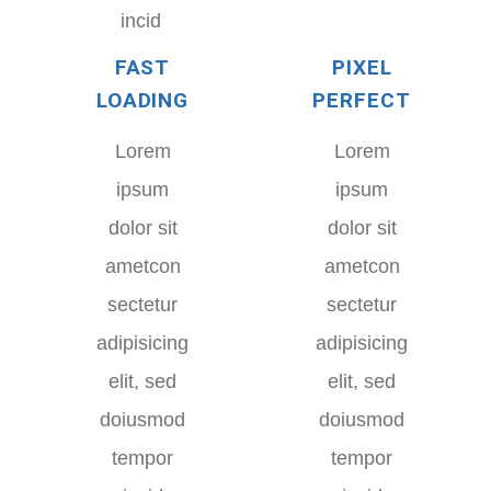
incid
FAST
PIXEL
LOADING
PERFECT
Lorem
Lorem
ipsum
ipsum
dolor sit
dolor sit
ametcon
ametcon
sectetur
sectetur
adipisicing
adipisicing
elit, sed
elit, sed
doiusmod
doiusmod
tempor
tempor