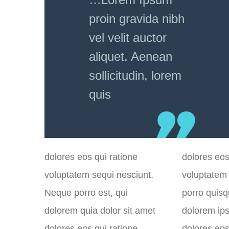
proin gravida nibh
vel velit auctor
aliquet. Aenean
sollicitudin, lorem
quis
dolores eos qui ratione
dolores eos
voluptatem sequi nesciunt.
voluptatem
Neque porro est, qui
porro quisq
dolorem quia dolor sit amet
dolorem ips
dolores eos qui ratione
dolores eos