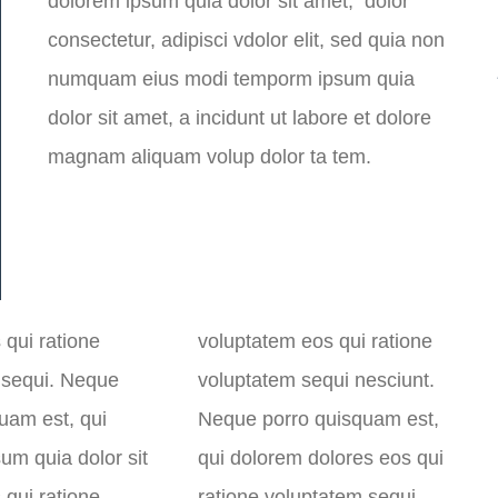
dolorem ipsum quia dolor sit amet, dolor
consectetur, adipisci vdolor elit, sed quia non
numquam eius modi temporm ipsum quia
dolor sit amet, a incidunt ut labore et dolore
magnam aliquam volup dolor ta tem.
 qui ratione
voluptatem eos qui ratione
 sequi. Neque
voluptatem sequi nesciunt.
uam est, qui
Neque porro quisquam est,
um quia dolor sit
qui dolorem dolores eos qui
 qui ratione
ratione voluptatem sequi