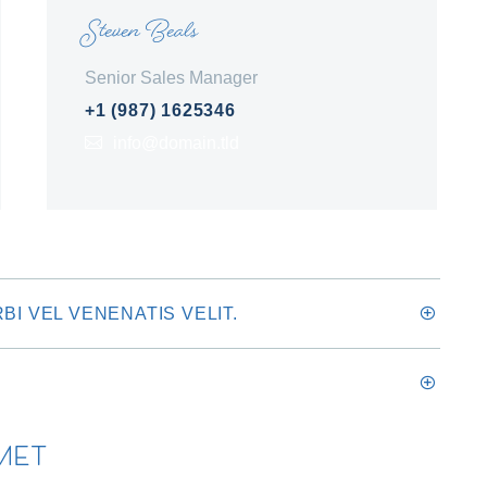
Steven Beals
Senior Sales Manager
+1 (987) 1625346
info@domain.tld
I VEL VENENATIS VELIT.
MET