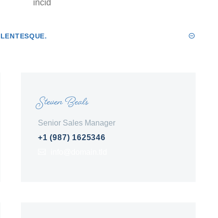
incid
LLENTESQUE.
Steven Beals
Senior Sales Manager
+1 (987) 1625346
info@domain.tld