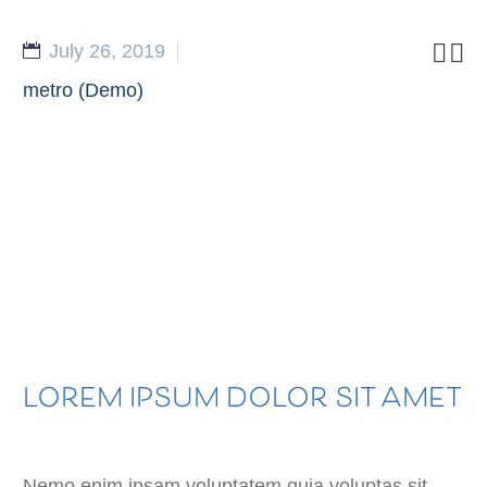


July 26, 2019
metro (Demo)
LOREM IPSUM DOLOR SIT AMET
Nemo enim ipsam voluptatem quia voluptas sit